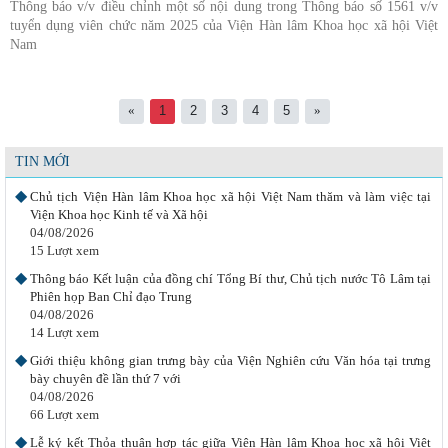
10 Lượt xem
Thông báo v/v điều chỉnh một số nội dung trong Thông báo số 1561 v/v
tuyển dụng viên chức năm 2025 của Viện Hàn lâm Khoa học xã hội Việt
Hội thảo khoa học quốc tế: “Nền kinh tế độc lập, tự chủ: Sáng kiến của
Nam
Cộng hòa Dân chủ Nhân dân
06/08/2026
11 Lượt xem
«
1
2
3
4
5
»
Viện Hàn lâm Khoa học xã hội Việt Nam và Học viện Chính trị và Hành
chính quốc gia Lào ký Thỏa
05/08/2026
TIN MỚI
9 Lượt xem
Chủ tịch Viện Hàn lâm Khoa học xã hội Việt Nam thăm và làm việc tại
Viện Khoa học Kinh tế và Xã hội
04/08/2026
Định hình và tái định hình “con người văn hóa” trong quá trình xây dựng
15 Lượt xem
và phát triển văn hóa, con
15/07/2026
Thông báo Kết luận của đồng chí Tổng Bí thư, Chủ tịch nước Tô Lâm tại
67 Lượt xem
Phiên họp Ban Chỉ đạo Trung
04/08/2026
Di sản hóa: thương thảo giữa di sản, bản sắc và chính trị trong xã hội Việt
14 Lượt xem
Nam đương đại
22/07/2026
Giới thiệu không gian trưng bày của Viện Nghiên cứu Văn hóa tại trưng
49 Lượt xem
bày chuyên đề lần thứ 7 với
04/08/2026
Về khái niệm văn hóa doanh nhân: thực tiễn và thách thức ở Việt Nam
66 Lượt xem
09/07/2026
34 Lượt xem
Lễ ký kết Thỏa thuận hợp tác giữa Viện Hàn lâm Khoa học xã hội Việt