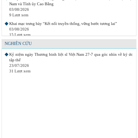
Nam và Tỉnh ủy Cao Bằng
Quyết định sinh con của thanh niên Việt Nam trong không gian riêng tư
03/08/2026
hiện đại
9 Lượt xem
16/07/2026
33 Lượt xem
Khai mạc trưng bày “Kết nối truyền thống, vững bước tương lai”
03/08/2026
"Huyền thoại và tạo dựng huyền thoại trong du lịch": quá trình tái cấu
15 Lượt xem
trúc biểu tượng Nàng Han và
28/07/2026
NGHIÊN CỨU
31 Lượt xem
Kỷ niệm ngày Thương binh liệt sĩ Việt Nam 27-7 qua góc nhìn về ký ức
tập thể
23/07/2026
31 Lượt xem
Bài tạp chí (Tạp chí Văn hóa dân gian) từ năm 2000 đến 2018 theo các
chủ đề
01/01/2026
1092 Lượt xem
Văn hóa các tộc người ở Việt Nam trong bối cảnh hiện đại hóa và hội
nhập
03/12/2025
196 Lượt xem
Văn hóa Việt Nam đương đại: đa dạng biểu đạt và tương tác
02/12/2025