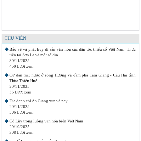
579 Lượt xem
Vỉa hè Hà Nội - không gian đa chiều tương tác
01/12/2025
387 Lượt xem
Đa dạng văn hóa trong đời sống xã hội đương đại
01/12/2025
THƯ VIỆN
706 Lượt xem
Bảo vệ và phát huy di sản văn hóa các dân tộc thiểu số Việt Nam: Thực
tiễn tại Sơn La và một số địa
30/11/2025
450 Lượt xem
Cư dân mặt nước ở sông Hương và đầm phá Tam Giang - Cầu Hai tỉnh
Thừa Thiên Huế
20/11/2025
55 Lượt xem
Địa danh chí An Giang xưa và nay
20/11/2025
306 Lượt xem
Cổ Lũy trong luồng văn hóa biển Việt Nam
29/10/2025
308 Lượt xem