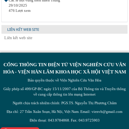
Các lễ hội vùng biển miền Trung
29/10/2025
476 Lượt xem
LIÊN KẾT WEB SITE
CỔNG THÔNG TIN ĐIỆN TỬ VIỆN NGHIÊN CỨU VĂN
HÓA - VIỆN HÀN LÂM KHOA HỌC XÃ HỘI VIỆT NAM
Bản quyền thuộc về Viện Nghiên Cứu Văn Hóa
Giấy phép số 499/GP-BC ngày 15/11/2007 của Bộ Thông tin và Truyền thông
về cung cấp thông tin lên mạng Internet
Người chịu trách nhiệm chính: PGS.TS. Nguyễn Thị Phương Châm
Địa chỉ: 27 Trần Xuân Soạn, Hà Nội, Việt Nam. Email: vienvh@gmail.com
Điện thoại: 043.9784868. Fax: 043.9725903