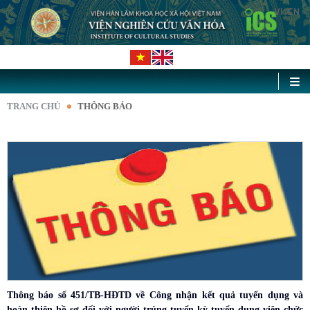
VI
EN
|
TRANG CHỦ
THÔNG BÁO
Thông báo số 451/TB-HĐTD về Công nhận kết quả tuyển dụng và
hoàn thiện hồ sơ đối với người trúng tuyển kỳ tuyển dụng viên chức