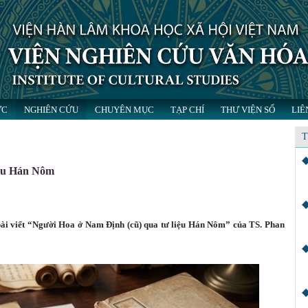
ỨC
NGHIÊN CỨU
CHUYÊN MỤC
TẠP CHÍ
THƯ VIỆN SỐ
LIÊ
T
iệu Hán Nôm
 bài viết “Người Hoa ở Nam Định (cũ) qua tư liệu Hán Nôm” của TS. Phan