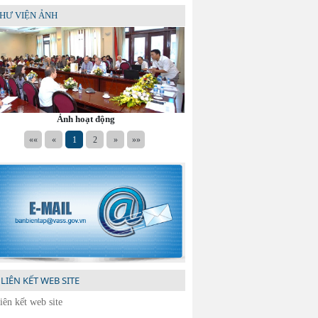
HƯ VIỆN ẢNH
Ảnh hoạt động
««
«
1
2
»
»»
LIÊN KẾT WEB SITE