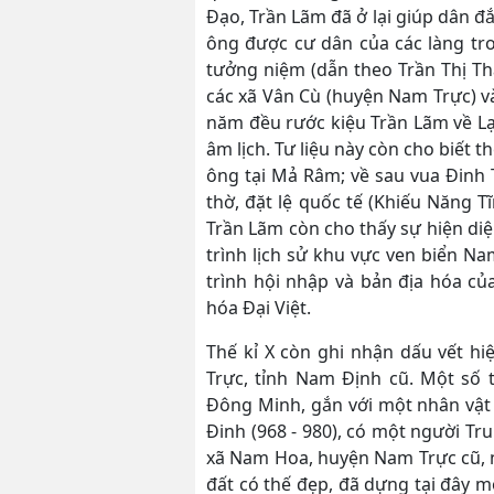
Đạo, Trần Lãm đã ở lại giúp dân đắ
ông được cư dân của các làng tr
tưởng niệm (dẫn theo Trần Thị Thá
các xã Vân Cù (huyện Nam Trực) v
năm đều rước kiệu Trần Lãm về Lạ
âm lịch. Tư liệu này còn cho biết 
ông tại Mả Râm; về sau vua Đinh 
thờ, đặt lệ quốc tế (Khiếu Năng T
Trần Lãm còn cho thấy sự hiện diệ
trình lịch sử khu vực ven biển Na
trình hội nhập và bản địa hóa củ
hóa Đại Việt.
Thế kỉ X còn ghi nhận dấu vết h
Trực, tỉnh Nam Định cũ. Một số
Đông Minh, gắn với một nhân vật 
Đinh (968 - 980), có một người Tr
xã Nam Hoa, huyện Nam Trực cũ, n
đất có thế đẹp, đã dựng tại đây m