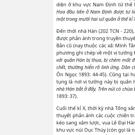
diện ở khu vực Nam Định từ thế kỉ
Hoa đầu tiên ở Nam Định được tư li
một trong mười hai sứ quân ở thế kỉ 
Đến thời nhà Hán (202 TCN - 220)
được phản ánh trong truyền thuyế
Bản cũ (nay thuộc các xã: Minh Tâ
phương ghi chép về một vị tướng h
với quân Hán bị thua, bị chém mất 
chết, thường hiển rõ linh ứng. Dân 
Ôn Ngọc 1893: 44-45). Cũng tại 
tụng là nơi vị tướng này bị quân 
nhà Hán bắt ở đấy. Trên núi có chùa 
1893: 37).
Cuối thế kỉ X, thời kỳ nhà Tống xâ
thuyết phản ánh các cuộc chiến t
kéo sang xâm lược, vua Lê Đại Hà
khu vực núi Dục Thúy (còn gọi là 