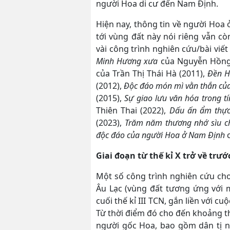
người Hoa di cư đến Nam Định.
Hiện nay, thông tin về người Hoa 
tới vùng đất này nói riêng vẫn cò
vài công trình nghiên cứu/bài vi
Minh Hương xưa
của Nguyễn Hồng
của Trần Thị Thái Hà (2011),
Đền H
(2012),
Độc đáo món mì vằn thắn của
(2015),
Sự giao lưu văn hóa trong t
Thiên Thai (2022),
Dấu ấn ẩm thực
(2023),
Trăm năm thương nhớ sìu c
độc đáo của người Hoa ở Nam Định
c
Giai đoạn từ thế kỉ X trở về trướ
Một số công trình nghiên cứu cho
Âu Lạc (vùng đất tương ứng với 
cuối thế kỉ III TCN, gắn liền với 
Từ thời điểm đó cho đến khoảng th
người gốc Hoa, bao gồm dân tị nạ