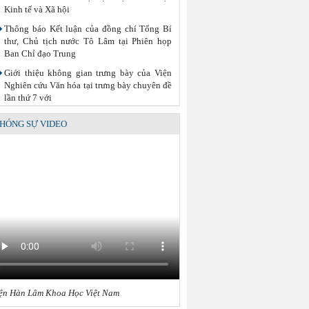
Kinh tế và Xã hội
Thông báo Kết luận của đồng chí Tổng Bí
thư, Chủ tịch nước Tô Lâm tại Phiên họp
Ban Chỉ đạo Trung
Giới thiệu không gian trưng bày của Viện
Nghiên cứu Văn hóa tại trưng bày chuyên đề
lần thứ 7 với
Lễ ký kết Thỏa thuận hợp tác giữa Viện Hàn
HÓNG SỰ VIDEO
lâm Khoa học xã hội Việt Nam và Tỉnh ủy
Cao Bằng
Khai mạc trưng bày “Kết nối truyền thống,
vững bước tương lai”
Thường trực Hội đồng Lý luận Trung ương
làm việc với Tiểu ban Văn hóa - Xã hội -
Văn học, nghệ
Công tác chuẩn bị trưng bày chủ đề “Kết nối
truyền thống - Vững bước tương lai”
ện Hàn Lâm Khoa Học Việt Nam