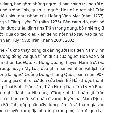
a dạng, bao gồm những người tị nạn chính trị, người di
 số tướng lĩnh, quan lại người Hoa đã được nhà Trần
 tiêu biểu như nhóm của Hoàng Vĩnh Mạc (năm 1257),
ng và Tăng Uyên Tử (năm 1276). Bên cạnh đó, một bộ
 còn được triều đình nhà Trần trọng dụng, bổ nhiệm giữ
c, qua đó tạo điều kiện để họ hội nhập sâu vào xã hội
n Văn Huy 1993; Trần Khánh 2001, 2002).
hế kỉ X cho thấy, dòng di dân người Hoa đến Nam Định
ương đồng với quá trình di cư của người Hoa vào Việt
ám (thôn Lạc Đạo, xã Hồng Quang, huyện Nam Trực) và
ung, huyện Mỹ Lộc) đều ghi nhận về nhân vật lịch sử
t ông là người Quảng Đông (Trung Quốc), sinh năm 907.
 cùng gia đình di cư đến cửa biển Bố Hải (thuộc thành
g: Thái Bình, Trần Lãm, Trần Hưng Đạo, Trà Lý, Vũ Phúc
g nghề đánh cá. Nhờ hoạt động kinh tế thuận lợi, Trần
ó trở thành một sứ quân ở vùng duyên hải Nam Định -
inh Bộ Lĩnh, góp phần xây dựng căn cứ và tham gia vào
heo truyền tụng địa phương, trong một lần đi qua Lạc