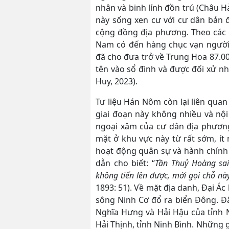
nhân và binh lính đồn trú (Châu H
này sống xen cư với cư dân bản đ
cộng đồng địa phương. Theo các gh
Nam có đến hàng chục vạn người 
đã cho đưa trở về Trung Hoa 87.00
tên vào sổ đinh và được đối xử n
Huy, 2023).
Tư liệu Hán Nôm còn lại liên qua
giai đoạn này không nhiều và nộ
ngoại xâm của cư dân địa phươn
mặt ở khu vực này từ rất sớm, ít 
hoạt động quân sự và hành chính c
dẫn cho biết: “
Tần Thuỷ Hoàng sai
không tiến lên được, mới gọi chỗ này
1893: 51). Về mặt địa danh, Đại Ác
sông Ninh Cơ đổ ra biển Đông. Đâ
Nghĩa Hưng và Hải Hậu của tỉnh 
Hải Thịnh, tỉnh Ninh Bình. Những 