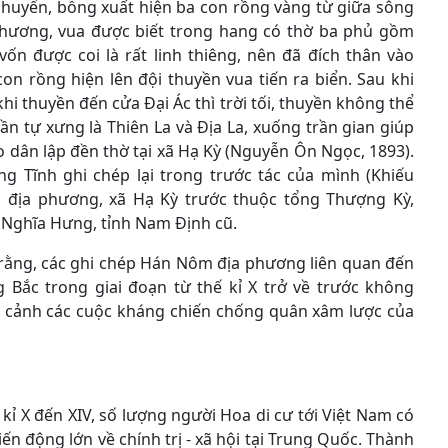
 chuyển, bỗng xuất hiện ba con rồng vàng từ giữa sông
phương, vua được biết trong hang có thờ ba phủ gồm
vốn được coi là rất linh thiêng, nên đã đích thân vào
con rồng hiện lên đội thuyền vua tiến ra biển. Sau khi
hi thuyền đến cửa Đại Ác thì trời tối, thuyền không thể
ần tự xưng là Thiên La và Địa La, xuống trần gian giúp
 dân lập đền thờ tại xã Hạ Kỳ (Nguyễn Ôn Ngọc, 1893).
g Tĩnh ghi chép lại trong trước tác của mình (Khiếu
ệu địa phương, xã Hạ Kỳ trước thuộc tổng Thượng Kỳ,
 Nghĩa Hưng, tỉnh Nam Định cũ.
y rằng, các ghi chép Hán Nôm địa phương liên quan đến
 Bắc trong giai đoạn từ thế kỉ X trở về trước không
i cảnh các cuộc kháng chiến chống quân xâm lược của
 kỉ X đến XIV, số lượng người Hoa di cư tới Việt Nam có
n động lớn về chính trị - xã hội tại Trung Quốc. Thành