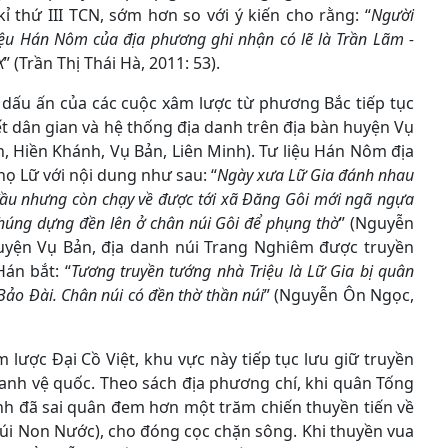
 thứ III TCN, sớm hơn so với ý kiến cho rằng: “
Người
ệu Hán Nôm của địa phương ghi nhận có lẽ là Trần Lãm -
X
” (Trần Thị Thái Hà, 2011: 53).
, dấu ấn của các cuộc xâm lược từ phương Bắc tiếp tục
t dân gian và hệ thống địa danh trên địa bàn huyện Vụ
n, Hiền Khánh, Vụ Bản, Liên Minh). Tư liệu Hán Nôm địa
ọ Lữ với nội dung như sau: “
Ngày xưa Lữ Gia đánh nhau
đầu nhưng còn chạy về được tới xã Đăng Gôi mới ngã ngựa
chúng dựng đền lên ở chân núi Gôi để phụng thờ
” (Nguyễn
huyện Vụ Bản, địa danh núi Trang Nghiêm được truyền
Hán bắt: “
Tương truyền tướng nhà Triệu là Lữ Gia bị quân
Bảo Đài. Chân núi có đền thờ thần núi
” (Nguyễn Ôn Ngọc,
m lược Đại Cồ Việt, khu vực này tiếp tục lưu giữ truyền
ranh vệ quốc. Theo sách địa phương chí, khi quân Tống
nh đã sai quân đem hơn một trăm chiến thuyền tiến về
núi Non Nước), cho đóng cọc chặn sông. Khi thuyền vua