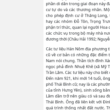
phần di dân trong giai đoạn này đ
cư tự do và các thương nhân. Một
cho phép định cư ở Thăng Long,
hay các nhóm Đỗ Tôn, Trọng Trư
phận trí thức, quan lại người Hoa
các chức vụ trong bộ máy nhà nướ
đương thời (Châu Hải 1992; Nguyễ
Các tư liệu Hán Nôm địa phương t
cũ về cơ bản có những đặc điểm t
Nam nói chung. Thần tích đình X
ngọc phả đình Nhuệ Khê (xã Mỹ Tr
Trần Lãm. Các tư liệu này cho biế
Đến năm 921, khi mới 14 tuổi, ông
phố Thái Bình cũ; nay là các phườn
của tỉnh Hưng Yên), sinh sống bằn
Lãm dần trở nên giàu có và sau đ
Thái Bình. Ông đã liên kết với Đ
quá trình thống nhất đất nước. T