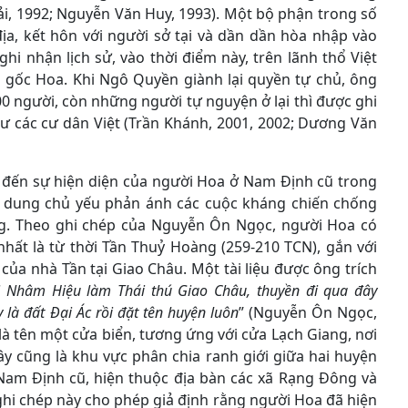
ải, 1992; Nguyễn Văn Huy, 1993). Một bộ phận trong số
ịa, kết hôn với người sở tại và dần dần hòa nhập vào
i nhận lịch sử, vào thời điểm này, trên lãnh thổ Việt
gốc Hoa. Khi Ngô Quyền giành lại quyền tự chủ, ông
0 người, còn những người tự nguyện ở lại thì được ghi
hư các cư dân Việt (Trần Khánh, 2001, 2002; Dương Văn
n đến sự hiện diện của người Hoa ở Nam Định cũ trong
i dung chủ yếu phản ánh các cuộc kháng chiến chống
g. Theo ghi chép của Nguyễn Ôn Ngọc, người Hoa có
nhất là từ thời Tần Thuỷ Hoàng (259-210 TCN), gắn với
ủa nhà Tần tại Giao Châu. Một tài liệu được ông trích
 Nhâm Hiệu làm Thái thú Giao Châu, thuyền đi qua đây
 là đất Đại Ác rồi đặt tên huyện luôn
” (Nguyễn Ôn Ngọc,
 là tên một cửa biển, tương ứng với cửa Lạch Giang, nơi
y cũng là khu vực phân chia ranh giới giữa hai huyện
Nam Định cũ, hiện thuộc địa bàn các xã Rạng Đông và
ghi chép này cho phép giả định rằng người Hoa đã hiện