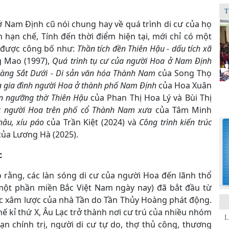
T
ở Nam Định cũ nói chung hay về quá trình di cư của họ
n hạn chế, Tính đến thời điểm hiện tại, mới chỉ có một
ết được công bố như:
Thần tích đền Thiên Hậu - dấu tích xã
 Mao (1997),
Quá trình tụ cư của người Hoa ở Nam Định
àng Sắt Dưới - Di sản văn hóa Thành Nam
của Song Thọ
 gia đình người Hoa ở thành phố Nam Định
của Hoa Xuân
ín ngưỡng thờ Thiên Hậu
của Phan Thị Hoa Lý và Bùi Thị
 người Hoa trên phố cổ Thành Nam xưa
của Tâm Minh
hâu, xíu páo
của Trần Kiệt (2024) và
Công trình kiến trúc
ủa Lương Hà (2025).
c
 rằng, các làn sóng di cư của người Hoa đến lãnh thổ
một phần miền Bắc Việt Nam ngày nay) đã bắt đầu từ
cuộc xâm lược của nhà Tần do Tần Thủy Hoàng phát động.
ế kỉ thứ X, Âu Lạc trở thành nơi cư trú của nhiều nhóm
n chính trị, người di cư tự do, thợ thủ công, thương