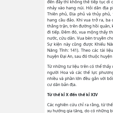
đến đây thì không thể tiếp tục di
nhảy vào hang núi. Hỏi dân địa 
Thiên phủ, Địa phủ và thủy phủ, 
hang cầu đảo. Khi vua trở ra, ba 
thắng trận, trên đường hồi quân, k
đi tiếp. Đêm đó, vua mộng thấy th
nước, cứu dân. Vua bèn truyền cho
Sự kiện này cũng được Khiếu Năn
Năng Tĩnh: 141). Theo các tài li
huyện Đại An, sau đó thuộc huyện
Từ những tư liệu trên có thể thấ
người Hoa và các thế lực phương
nhiều và phần lớn đều gắn với bố
cư dân bản địa.
Từ thế kỉ X đến thế kỉ XIV
Các nghiên cứu chỉ ra rằng, từ thế
xu hướng gia tăng, do có những biế