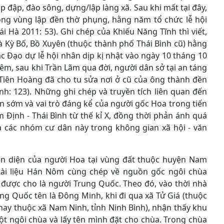
p đập, đào sông, dựng/lập làng xã. Sau khi mất tại đây,
ong vùng lập đền thờ phụng, hằng năm tổ chức lễ hội
i Hà 2011: 53). Ghi chép của Khiếu Năng Tĩnh thì viết,
à Kỳ Bố, Bồ Xuyên (thuộc thành phố Thái Bình cũ) hằng
c Đạo dự lễ hội nhân dịp kị nhật vào ngày 10 tháng 10
thêm, sau khi Trần Lãm qua đời, người dân sở tại an táng
Tiên Hoàng đã cho tu sửa nơi ở cũ của ông thành đền
ĩnh: 123). Những ghi chép và truyền tích liên quan đến
n sớm và vai trò đáng kể của người gốc Hoa trong tiến
m Định - Thái Bình từ thế kỉ X, đồng thời phản ánh quá
a các nhóm cư dân này trong không gian xã hội - văn
iện diện của người Hoa tại vùng đất thuộc huyện Nam
 tài liệu Hán Nôm cùng chép về nguồn gốc ngôi chùa
được cho là người Trung Quốc. Theo đó, vào thời nhà
ung Quốc tên là Đông Minh, khi đi qua xã Tử Giá (thuộc
ay thuộc xã Nam Ninh, tỉnh Ninh Bình), nhận thấy khu
ột ngôi chùa và lấy tên mình đặt cho chùa. Trong chùa