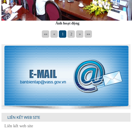
Ảnh hoạt động
««
«
1
2
»
»»
LIÊN KẾT WEB SITE