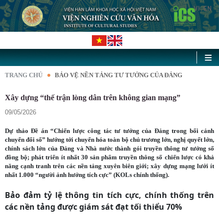
VI
EN
|
TRANG CHỦ
BẢO VỆ NỀN TẢNG TƯ TƯỞNG CỦA ĐẢNG
Xây dựng “thế trận lòng dân trên không gian mạng”
09/05/2026
Dự thảo Đề án “Chiến lược công tác tư tưởng của Đảng trong bối cảnh
chuyển đổi số” hướng tới chuyển hóa toàn bộ chủ trương lớn, nghị quyết lớn,
chính sách lớn của Đảng và Nhà nước thành gói truyền thông tư tưởng số
đồng bộ; phát triển ít nhất 30 sản phẩm truyền thông số chiến lược có khả
năng cạnh tranh trên các nền tảng xuyên biên giới; xây dựng mạng lưới ít
nhất 1.000 “người ảnh hưởng tích cực” (KOLs chính thống).
Bảo đảm tỷ lệ thông tin tích cực, chính thống trên
các nền tảng được giám sát đạt tối thiểu 70%