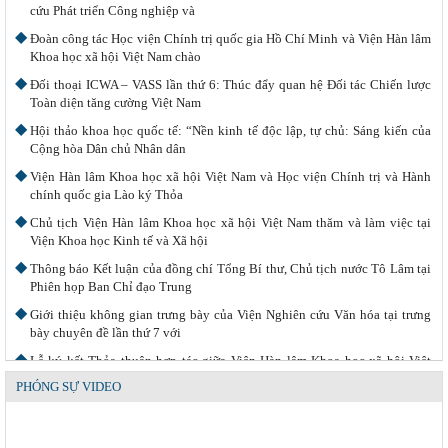
cứu Phát triển Công nghiệp và
Đoàn công tác Học viện Chính trị quốc gia Hồ Chí Minh và Viện Hàn lâm
Khoa học xã hội Việt Nam chào
Đối thoại ICWA – VASS lần thứ 6: Thúc đẩy quan hệ Đối tác Chiến lược
Toàn diện tăng cường Việt Nam
Hội thảo khoa học quốc tế: “Nền kinh tế độc lập, tự chủ: Sáng kiến của
Cộng hòa Dân chủ Nhân dân
Viện Hàn lâm Khoa học xã hội Việt Nam và Học viện Chính trị và Hành
chính quốc gia Lào ký Thỏa
Chủ tịch Viện Hàn lâm Khoa học xã hội Việt Nam thăm và làm việc tại
Viện Khoa học Kinh tế và Xã hội
Thông báo Kết luận của đồng chí Tổng Bí thư, Chủ tịch nước Tô Lâm tại
Phiên họp Ban Chỉ đạo Trung
Giới thiệu không gian trưng bày của Viện Nghiên cứu Văn hóa tại trưng
bày chuyên đề lần thứ 7 với
Lễ ký kết Thỏa thuận hợp tác giữa Viện Hàn lâm Khoa học xã hội Việt
Nam và Tỉnh ủy Cao Bằng
PHÓNG SỰ VIDEO
Khai mạc trưng bày “Kết nối truyền thống, vững bước tương lai”