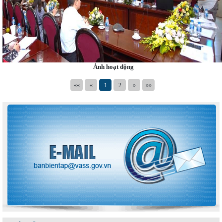
Ảnh hoạt động
««
«
1
2
»
»»