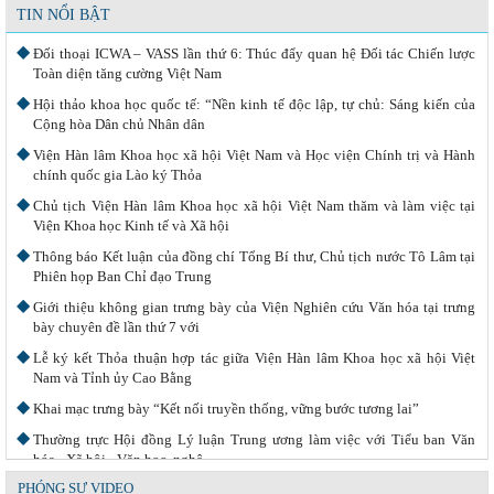
TIN NỔI BẬT
Đối thoại ICWA – VASS lần thứ 6: Thúc đẩy quan hệ Đối tác Chiến lược
Toàn diện tăng cường Việt Nam
Hội thảo khoa học quốc tế: “Nền kinh tế độc lập, tự chủ: Sáng kiến của
Cộng hòa Dân chủ Nhân dân
Viện Hàn lâm Khoa học xã hội Việt Nam và Học viện Chính trị và Hành
chính quốc gia Lào ký Thỏa
Chủ tịch Viện Hàn lâm Khoa học xã hội Việt Nam thăm và làm việc tại
Viện Khoa học Kinh tế và Xã hội
Thông báo Kết luận của đồng chí Tổng Bí thư, Chủ tịch nước Tô Lâm tại
Phiên họp Ban Chỉ đạo Trung
Giới thiệu không gian trưng bày của Viện Nghiên cứu Văn hóa tại trưng
bày chuyên đề lần thứ 7 với
Lễ ký kết Thỏa thuận hợp tác giữa Viện Hàn lâm Khoa học xã hội Việt
Nam và Tỉnh ủy Cao Bằng
Khai mạc trưng bày “Kết nối truyền thống, vững bước tương lai”
Thường trực Hội đồng Lý luận Trung ương làm việc với Tiểu ban Văn
hóa - Xã hội - Văn học, nghệ
PHÓNG SỰ VIDEO
Công tác chuẩn bị trưng bày chủ đề “Kết nối truyền thống - Vững bước