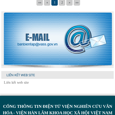
««
«
1
2
»
»»
LIÊN KẾT WEB SITE
CỔNG THÔNG TIN ĐIỆN TỬ VIỆN NGHIÊN CỨU VĂN
HÓA - VIỆN HÀN LÂM KHOA HỌC XÃ HỘI VIỆT NAM