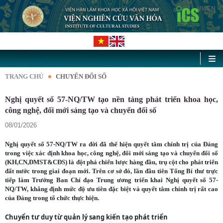
VI
EN
|
TRANG CHỦ
CHUYỂN ĐỔI SỐ
Nghị quyết số 57-NQ/TW tạo nền tảng phát triển khoa học,
công nghệ, đổi mới sáng tạo và chuyển đổi số
08/01/2026
Nghị quyết số 57-NQ/TW ra đời đã thể hiện quyết tâm chính trị của Đảng
trong việc xác định khoa học, công nghệ, đổi mới sáng tạo và chuyển đổi số
(KH,CN,ĐMST&CĐS) là đột phá chiến lược hàng đầu, trụ cột cho phát triển
đất nước trong giai đoạn mới. Trên cơ sở đó, lần đầu tiên Tổng Bí thư trực
tiếp làm Trưởng Ban Chỉ đạo Trung ương triển khai Nghị quyết số 57-
NQ/TW, khẳng định mức độ ưu tiên đặc biệt và quyết tâm chính trị rất cao
của Đảng trong tổ chức thực hiện.
Chuyển tư duy từ quản lý sang kiến tạo phát triển