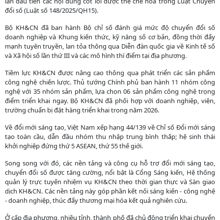
lần đầu tiên các nội dung cốt lõi được thể chế hóa trong Luật Chuyển
đổi số (Luật số 148/2025/QH15).
Bộ KH&CN đã ban hành Bộ chỉ số đánh giá mức độ chuyển đổi số
doanh nghiệp và Khung kiến thức, kỹ năng số cơ bản, đồng thời đẩy
mạnh tuyên truyền, lan tỏa thông qua Diễn đàn quốc gia về Kinh tế số
và Xã hội số lần thứ III và các mô hình thí điểm tại địa phương.
Tiềm lực KH&CN được nâng cao thông qua phát triển các sản phẩm
công nghệ chiến lược. Thủ tướng Chính phủ ban hành 11 nhóm công
nghệ với 35 nhóm sản phẩm, lựa chọn 06 sản phẩm công nghệ trọng
điểm triển khai ngay. Bộ KH&CN đã phối hợp với doanh nghiệp, viện,
trường chuẩn bị đặt hàng triển khai trong năm 2026.
Về đổi mới sáng tạo, Việt Nam xếp hạng 44/139 về Chỉ số Đổi mới sáng
tạo toàn cầu, dẫn đầu nhóm thu nhập trung bình thấp; hệ sinh thái
khởi nghiệp đứng thứ 5 ASEAN, thứ 55 thế giới.
Song song với đó, các nền tảng và công cụ hỗ trợ đổi mới sáng tạo,
chuyển đổi số được tăng cường, nổi bật là Cổng Sáng kiến, Hệ thống
quản lý trực tuyến nhiệm vụ KH&CN theo thời gian thực và Sàn giao
dịch KH&CN. Các nền tảng này góp phần kết nối sáng kiến - công nghệ
- doanh nghiệp, thúc đẩy thương mại hóa kết quả nghiên cứu.
Ở cấp địa phương, nhiều tỉnh, thành phố đã chủ động triển khai chuyển