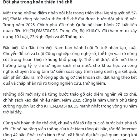
Đột phá trong hoàn thiện thể chế
Một trong những điểm nhấn nổi bật trong triển khai Nghị quyết số 57-
NQ/TW là công tác hoàn thiện thể chế đạt được bước đột phá rõ nét.
Trong năm 2025, Chính phủ đã trình Quốc hội ban hành 27 luật liên
quan đến KH,CN,ĐMST&CĐS. Trong đó, Bộ KH&CN đã tham mưu xây
dựng 10 Luật, 23 Nghị định và 49 Thông tư.
Đặc biệt, lần đầu tiên Việt Nam ban hành Luật Trí tuệ nhân tạo, Luật
Chuyển đổi số và Luật Công nghiệp công nghệ số, thể hiện vai trò nòng
cốt trong hoàn thiện khung khổ pháp lý. Thể chế được đổi mới theo
hướng tăng tỷ lệ chi từ ngân sách nhà nước cho khoa học và công
nghệ; chuyển trọng tâm từ kiểm soát quy trình sang đánh giá kết quả,
sản phẩm đầu ra; mở rộng áp dụng cơ chế khoán chi, đặt hàng theo kết
quả và chấp nhận rủi ro trong nghiên cứu, thử nghiệm.
Những đổi mới này đã từng bước tháo gỡ các điểm nghẽn về cơ chế,
chính sách kéo dài nhiều năm. Năm 2025 cũng là năm Chính phủ tăng
cường nguồn lực cho KH,CN,ĐMST&CĐS mạnh nhất trong vòng 10 năm
trở lại đây.
Cùng với hoàn thiện thể chế, chuyển đổi số tiếp tục có bước bứt phá rõ
rệt. Chỉ số hạ tầng viễn thông của Việt Nam tăng 41 bậc, tốc độ Internet
tăng 42 bậc. Phát triển kinh tế số, xã hội số đạt kết quả quan trọng khi