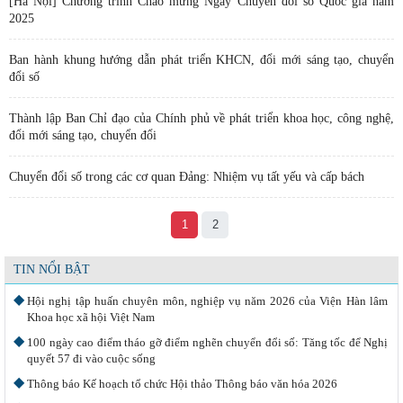
[Hà Nội] Chương trình Chào mừng Ngày Chuyển đổi số Quốc gia năm
2025
Ban hành khung hướng dẫn phát triển KHCN, đổi mới sáng tạo, chuyển
đổi số
Thành lập Ban Chỉ đạo của Chính phủ về phát triển khoa học, công nghệ,
đổi mới sáng tạo, chuyển đổi
Chuyển đổi số trong các cơ quan Đảng: Nhiệm vụ tất yếu và cấp bách
1
2
TIN NỔI BẬT
Hội nghị tập huấn chuyên môn, nghiệp vụ năm 2026 của Viện Hàn lâm
Khoa học xã hội Việt Nam
100 ngày cao điểm tháo gỡ điểm nghẽn chuyển đổi số: Tăng tốc để Nghị
quyết 57 đi vào cuộc sống
Thông báo Kế hoạch tổ chức Hội thảo Thông báo văn hóa 2026