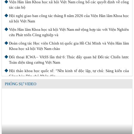
Viện Hàn lâm Khoa học xã hội Việt Nam công bố các quyết định về công
tác cán bộ
Hội nghị giao ban công tác tháng 8 năm 2026 của Viện Hàn lâm Khoa học
xã hội Việt Nam
Viện Hàn lâm Khoa học xã hội Việt Nam mở rộng hợp tác với Viện Nghiên
cứu Phát triển Công nghiệp và
Đoàn công tác Học viện Chính trị quốc gia Hồ Chí Minh và Viện Hàn lâm
Khoa học xã hội Việt Nam chào
Đối thoại ICWA – VASS lần thứ 6: Thúc đẩy quan hệ Đối tác Chiến lược
Toàn diện tăng cường Việt Nam
Hội thảo khoa học quốc tế: “Nền kinh tế độc lập, tự chủ: Sáng kiến của
Cộng hòa Dân chủ Nhân dân
PHÓNG SỰ VIDEO
Viện Hàn lâm Khoa học xã hội Việt Nam và Học viện Chính trị và Hành
chính quốc gia Lào ký Thỏa