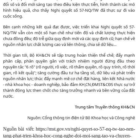
đổi số và đổi mới sáng tạo theo điều kiện thực tiễn, hình thành các mô
hình hiệu quả, cho thấy Nghị quyết số 57-NQ/TW đã thực sự đi vào
cuộc sống.
Bên cạnh những kết quả đạt được, việc triển khai Nghị quyết số 57-
NQ/TW vẫn còn một số hạn chế như tiến độ và chất lượng thực hiện
chưa đồng đều; độ trễ giữa quy định mới và các quy định cũ; hạn chế về
nguồn nhân lực chất lượng cao và liên thông, chia sẻ dữ liệu…
Thời gian tới, Bộ KH&CN sẽ tập trung hoàn thiện thể chế; đẩy mạnh
phân cấp, phân quyền gắn với trách nhiệm người đứng đầu theo
nguyên tắc "6 rõ" (rõ người, rõ việc, rõ thẩm quyền, rõ quy trình, rõ thời
gian, rõ kết quả)"; tăng cường đầu tư hạ tầng số, dữ liệu và phát triển
nguồn nhân lực; thúc đẩy mạnh mẽ cơ chế đặt hàng, liên kết Nhà nước
- nhà khoa học - doanh nghiệp, bảo đảm KH,CN,ĐMST&CĐS thực sự trở
thành động lực then chốt cho tăng trưởng nhanh và bền vững của đất
nước.
Trung tâm Truyền thông KH&CN
Nguồn:
Cổng thông tin điện tử Bộ Khoa học và Công nghệ
Nguồn bài viết:
https://mst.gov.vn/nghi-quyet-so-57-nq-tw-tao-nen-
tang-phat-trien-khoa-hoc-cong-nghe-doi-moi-sang-tao-va-chuyen-