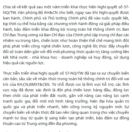
Chia sẻ về kết quả sau một năm triển khai thực hiện Nghị quyết số 57-
NQ/TW, Văn phòng Bộ KH&CN cho biết, ngay sau khi Nghị quyết được
ban hành, Chính phủ và Thủ tướng Chính phủ đã vào cuộc quyết liệt,
kịp thời cụ thể hóa bằng các chương trình hành động và giải pháp điều
hành, bảo đảm triển khai đồng bộ trong toàn hệ thống chính trị. Ban
Chỉ đạo Trung ương và Ban Chỉ đạo của Chính phủ tập trung chỉ đạo các
nhiệm vụ trọng tâm, chiến lược như hoàn thiện thể chế mang tính đột
phá; phát triển công nghệ chiến lược, công nghệ lõi; thúc đẩy chuyển
đổi số toàn diện gắn với đổi mới phương thức quản trị; tăng cường liên
kết Nhà nước - nhà khoa học - doanh nghiệp và huy động, sử dụng
hiệu quả các nguồn lực.
Thực tiễn triển khai Nghị quyết số 57-NQ/TW đã tạo ra sự chuyển biến
căn bản, sâu sắc về nhận thức trong toàn hệ thống chính trị đối với vai
trò của KH,CN,ĐMST&CĐS. Từ chỗ được coi là lĩnh vực hỗ trợ, các lĩnh
vực này đã được xác định là đột phá chiến lược hàng đầu, động lực
then chốt của phát triển đất nước, gắn với nâng cao năng lực cạnh
tranh quốc gia, đổi mới mô hình tăng trưởng, hiện đại hóa quản trị
quốc gia và phát triển nhanh, bền vững trong kỷ nguyên mới. Sự
chuyển biến về nhận thức đã tạo nền tảng quan trọng cho việc chuyển
mạnh tư duy từ quản lý sang kiến tạo phát triển, bảo đảm sự đồng
thuận cao từ Trung ương đến địa phương.