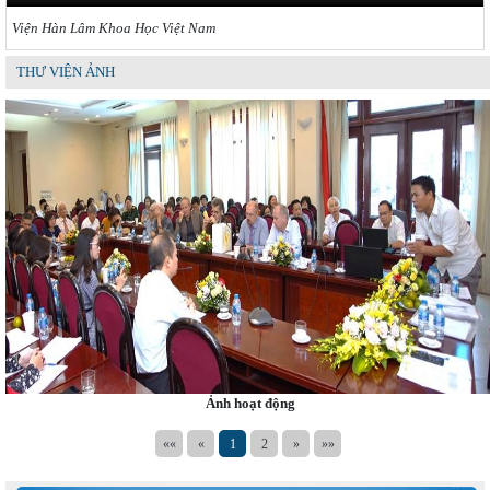
Viện Hàn Lâm Khoa Học Việt Nam
THƯ VIỆN ẢNH
Ảnh hoạt động
««
«
1
2
»
»»