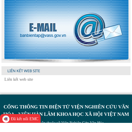
LIÊN KẾT WEB SITE
CỔNG THÔNG TIN ĐIỆN TỬ VIỆN NGHIÊN CỨU VĂN
HÓA - VIỆN HÀN LÂM KHOA HỌC XÃ HỘI VIỆT NAM
Đã kết nối EMC
Bản quyền thuộc về Viện Nghiên Cứu Văn Hóa
Giấy phép số 499/GP-BC ngày 15/11/2007 của Bộ Thông tin và Truyền thông