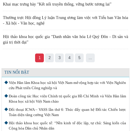
Khai mạc trưng bày “Kết nối truyền thống, vững bước tương lai”
Thường trực Hội đồng Lý luận Trung ương làm việc với Tiểu ban Văn hóa
- Xã hội - Văn học, nghệ
Hội thảo khoa học quốc gia “Danh nhân văn hóa Lê Quý Đôn - Di sản và
giá trị thời đại”
1
2
3
4
5
...
TIN NỔI BẬT
Viện Hàn lâm Khoa học xã hội Việt Nam mở rộng hợp tác với Viện Nghiên
cứu Phát triển Công nghiệp và
Đoàn công tác Học viện Chính trị quốc gia Hồ Chí Minh và Viện Hàn lâm
Khoa học xã hội Việt Nam chào
Đối thoại ICWA – VASS lần thứ 6: Thúc đẩy quan hệ Đối tác Chiến lược
Toàn diện tăng cường Việt Nam
Hội thảo khoa học quốc tế: “Nền kinh tế độc lập, tự chủ: Sáng kiến của
Cộng hòa Dân chủ Nhân dân