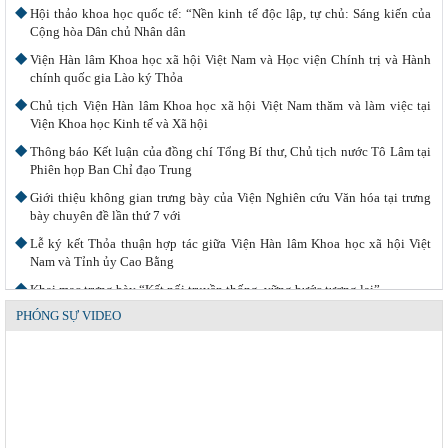
Hội thảo khoa học quốc tế: “Nền kinh tế độc lập, tự chủ: Sáng kiến của
Cộng hòa Dân chủ Nhân dân
Viện Hàn lâm Khoa học xã hội Việt Nam và Học viện Chính trị và Hành
chính quốc gia Lào ký Thỏa
Chủ tịch Viện Hàn lâm Khoa học xã hội Việt Nam thăm và làm việc tại
Viện Khoa học Kinh tế và Xã hội
Thông báo Kết luận của đồng chí Tổng Bí thư, Chủ tịch nước Tô Lâm tại
Phiên họp Ban Chỉ đạo Trung
Giới thiệu không gian trưng bày của Viện Nghiên cứu Văn hóa tại trưng
bày chuyên đề lần thứ 7 với
Lễ ký kết Thỏa thuận hợp tác giữa Viện Hàn lâm Khoa học xã hội Việt
Nam và Tỉnh ủy Cao Bằng
Khai mạc trưng bày “Kết nối truyền thống, vững bước tương lai”
PHÓNG SỰ VIDEO
Thường trực Hội đồng Lý luận Trung ương làm việc với Tiểu ban Văn
hóa - Xã hội - Văn học, nghệ