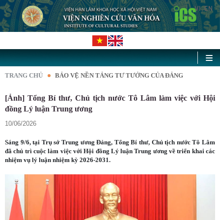
VI
EN
|
TRANG CHỦ
BẢO VỆ NỀN TẢNG TƯ TƯỞNG CỦA ĐẢNG
[Ảnh] Tổng Bí thư, Chủ tịch nước Tô Lâm làm việc với Hội
đồng Lý luận Trung ương
10/06/2026
Sáng 9/6, tại Trụ sở Trung ương Đảng, Tổng Bí thư, Chủ tịch nước Tô Lâm
đã chủ trì cuộc làm việc với Hội đồng Lý luận Trung ương về triển khai các
nhiệm vụ lý luận nhiệm kỳ 2026-2031.