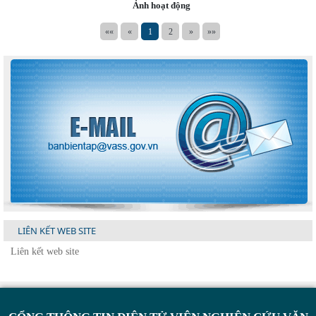
Ảnh hoạt động
««
«
1
2
»
»»
LIÊN KẾT WEB SITE